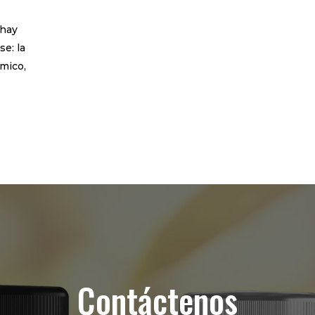
 hay
e: la
mico,
Contáctenos