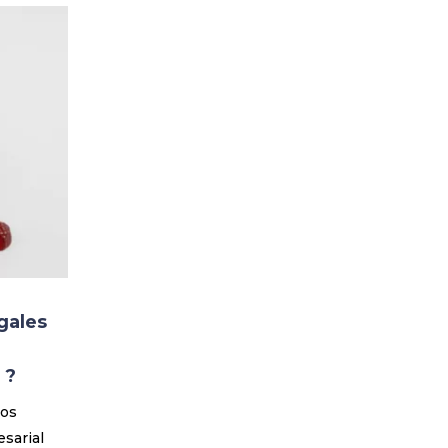
gales
 ?
ios
sarial