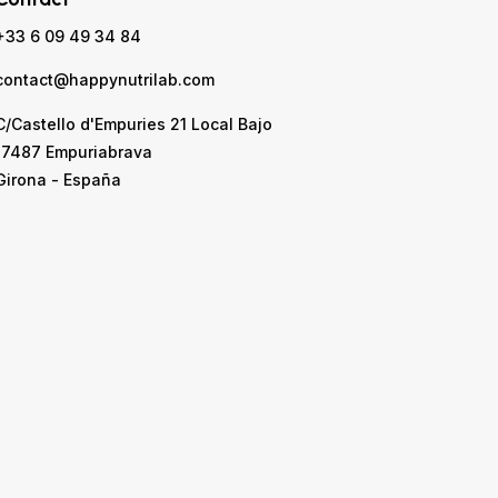
+33 6 09 49 34 84
contact@happynutrilab.com
C/Castello d'Empuries 21 Local Bajo
17487 Empuriabrava
Girona - España