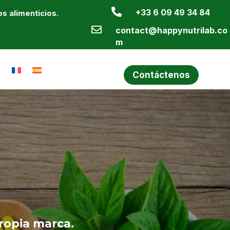

+33 6 09 49 34 84
s alimenticios.

contact@happynutrilab.co
m
g
Contáctenos
ropia marca.